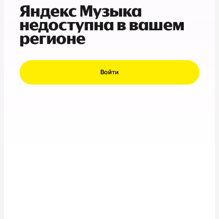
Яндекс Музыка
недоступна в вашем
регионе
Войти