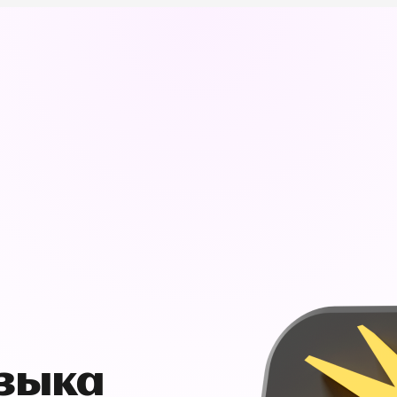
узыка