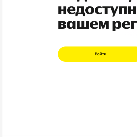
недоступн
вашем ре
Войти