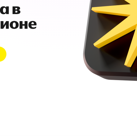
а в
гионе