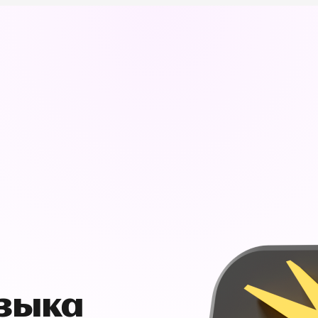
узыка