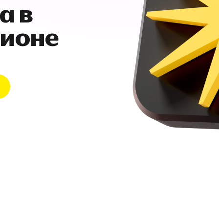
а в
гионе