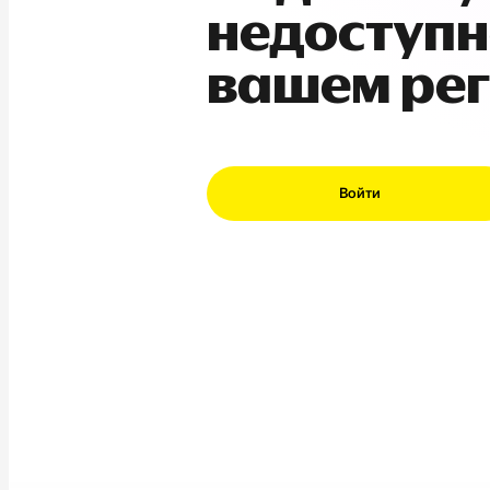
недоступн
вашем ре
Войти