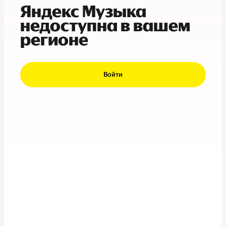
Яндекс Музыка
недоступна в вашем
регионе
Войти