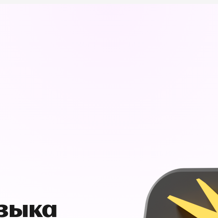
узыка