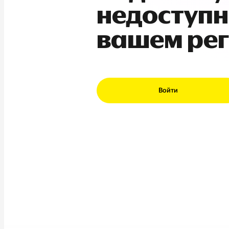
недоступн
вашем ре
Войти