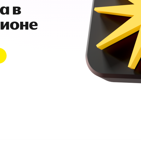
а в
гионе