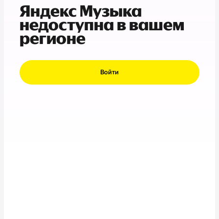
Яндекс Музыка
недоступна в вашем
регионе
Войти