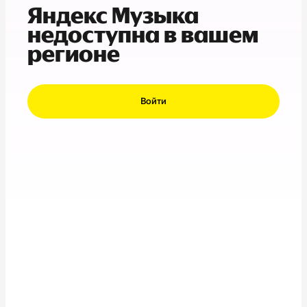
Яндекс Музыка
недоступна в вашем
регионе
Войти