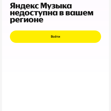
Яндекс Музыка
недоступна в вашем
регионе
Войти