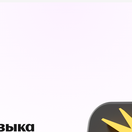
узыка