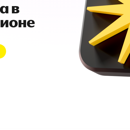
а в
гионе