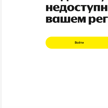
недоступн
вашем ре
Войти