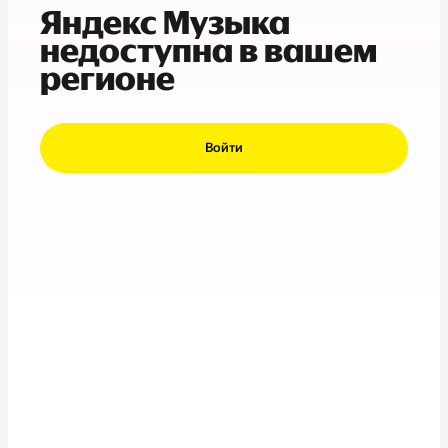
Яндекс Музыка
недоступна в вашем
регионе
Войти