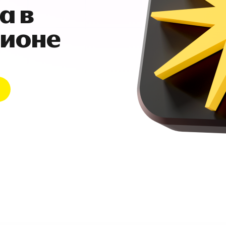
а в
гионе