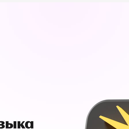
узыка