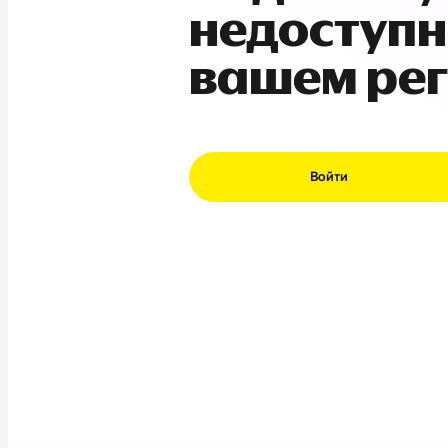
недоступн
вашем ре
Войти