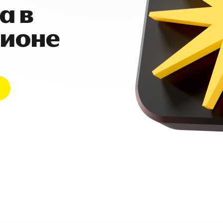
а в
гионе