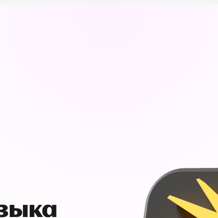
узыка