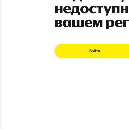
недоступн
вашем ре
Войти