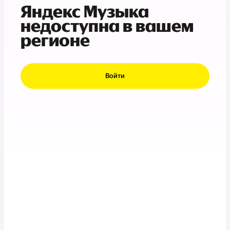
Яндекс Музыка
недоступна в вашем
регионе
Войти