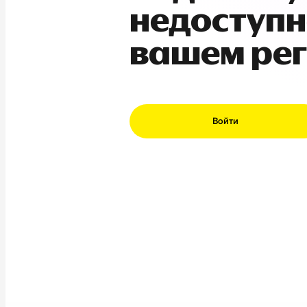
недоступн
вашем ре
Войти