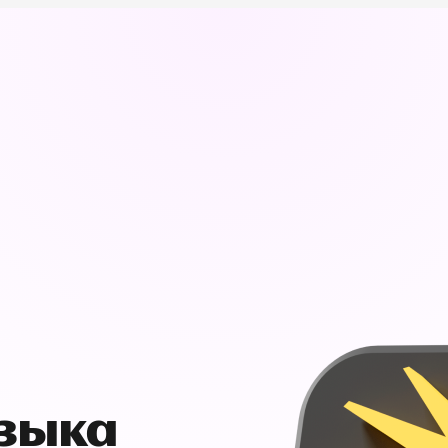
узыка