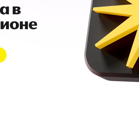
а в
гионе