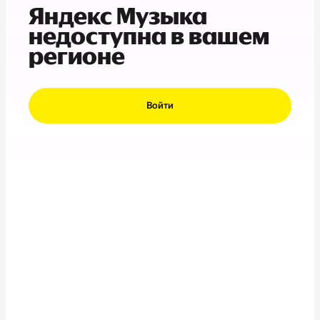
Яндекс Музыка
недоступна в вашем
регионе
Войти