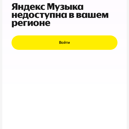
Яндекс Музыка
недоступна в вашем
регионе
Войти