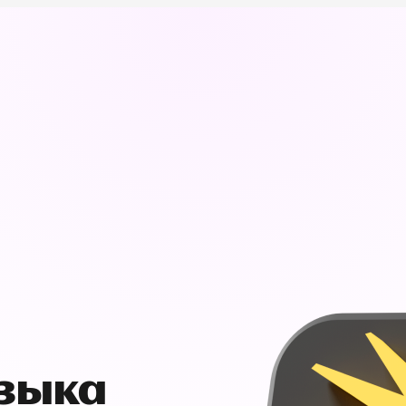
узыка