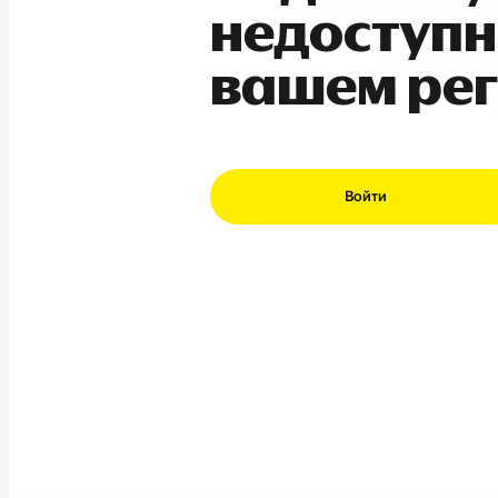
недоступн
вашем ре
Войти