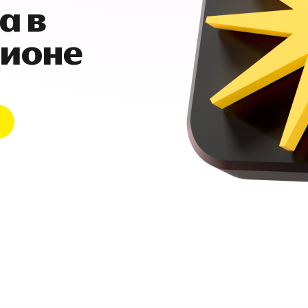
а в
гионе