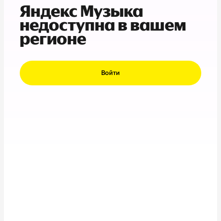
Яндекс Музыка
недоступна в вашем
регионе
Войти