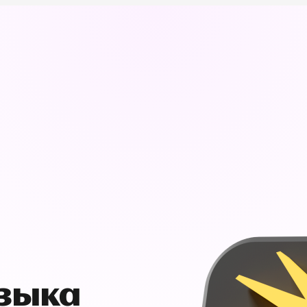
узыка