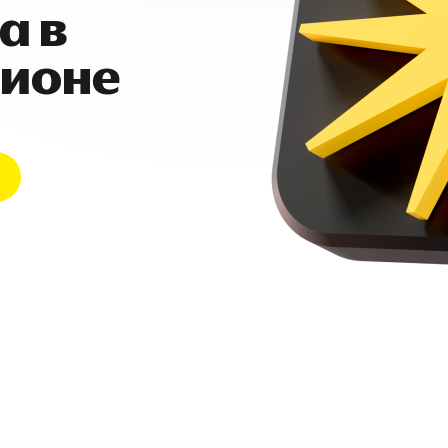
а в
гионе