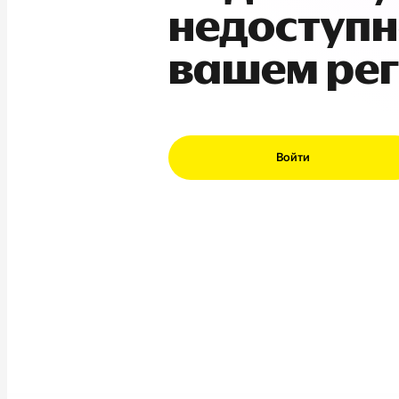
недоступн
вашем ре
Войти