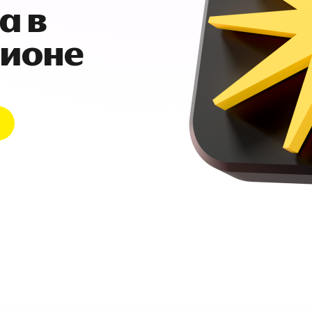
а в
гионе