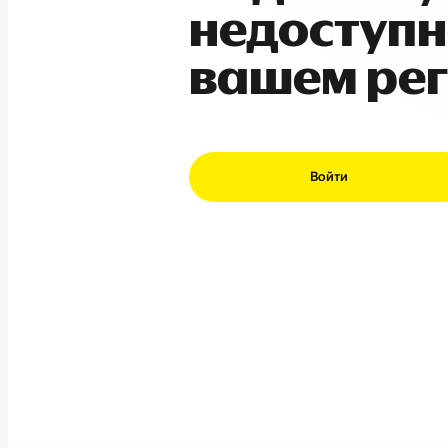
недоступн
вашем ре
Войти