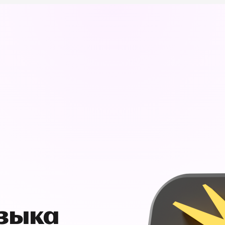
узыка