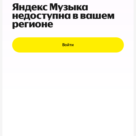
Яндекс Музыка
недоступна в вашем
регионе
Войти