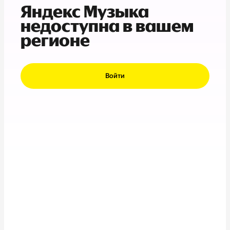
Яндекс Музыка
недоступна в вашем
регионе
Войти