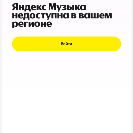
Яндекс Музыка
недоступна в вашем
регионе
Войти