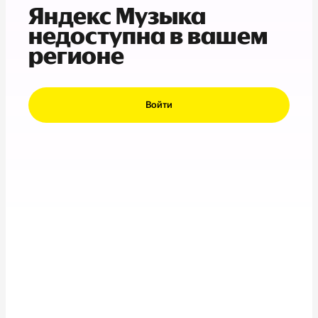
Яндекс Музыка
недоступна в вашем
регионе
Войти