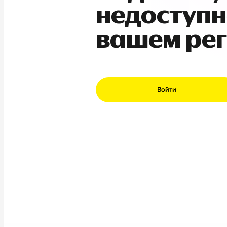
недоступн
вашем ре
Войти