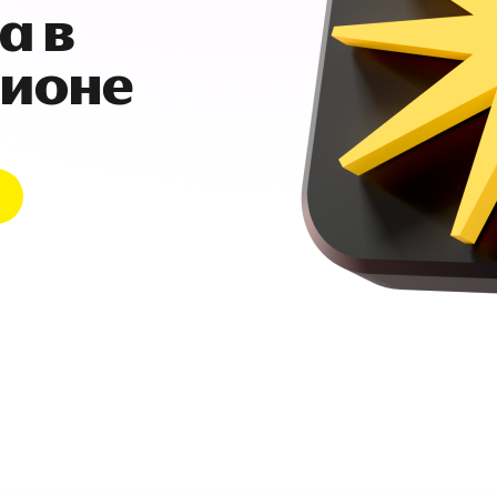
а в
гионе