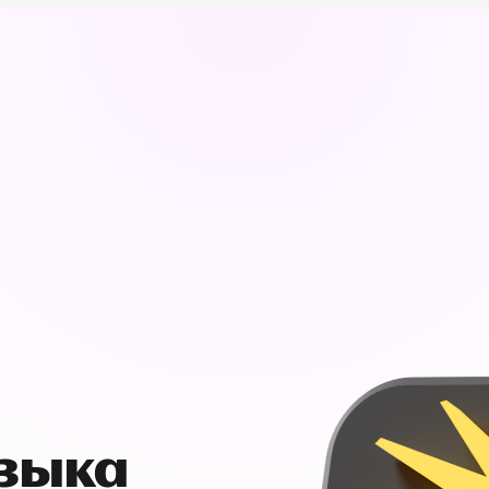
узыка