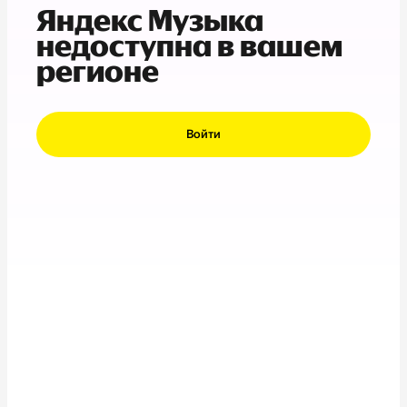
Яндекс Музыка
недоступна в вашем
регионе
Войти