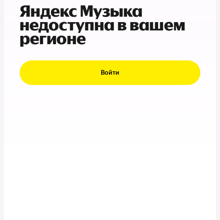
Яндекс Музыка
недоступна в вашем
регионе
Войти