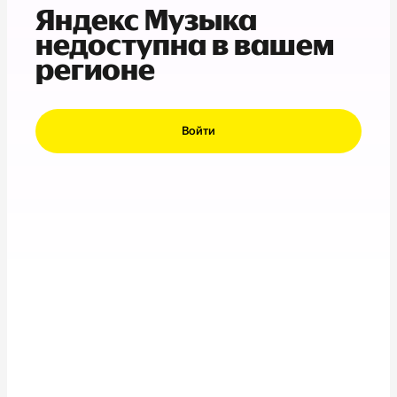
Яндекс Музыка
недоступна в вашем
регионе
Войти