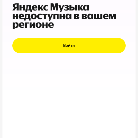
Яндекс Музыка
недоступна в вашем
регионе
Войти