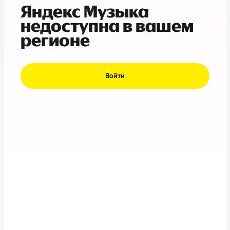
Яндекс Музыка
недоступна в вашем
регионе
Войти