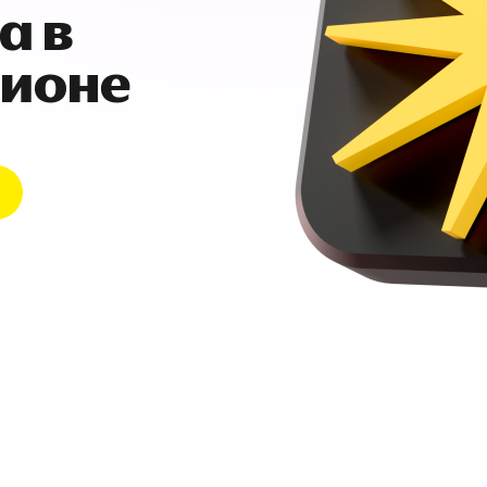
а в
гионе