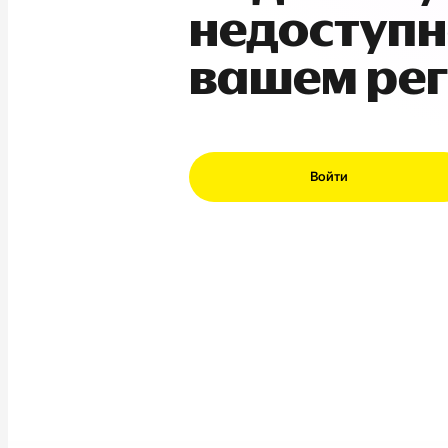
недоступн
вашем ре
Войти