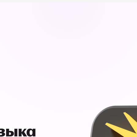
узыка