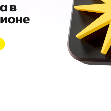
а в
гионе