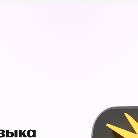
узыка