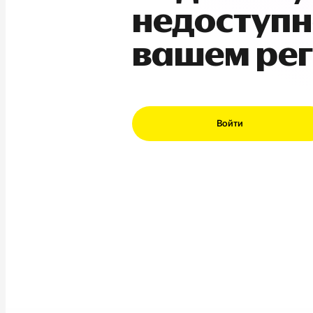
недоступн
вашем ре
Войти