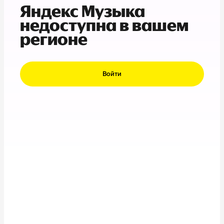
Яндекс Музыка
недоступна в вашем
регионе
Войти