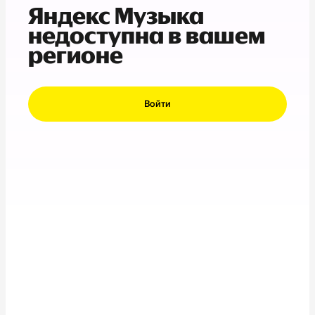
Яндекс Музыка
недоступна в вашем
регионе
Войти