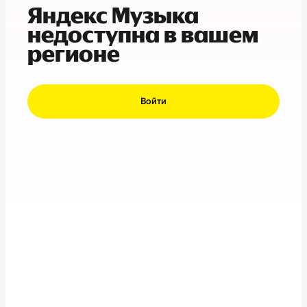
Яндекс Музыка
недоступна в вашем
регионе
Войти