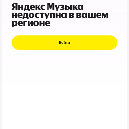
Яндекс Музыка
недоступна в вашем
регионе
Войти