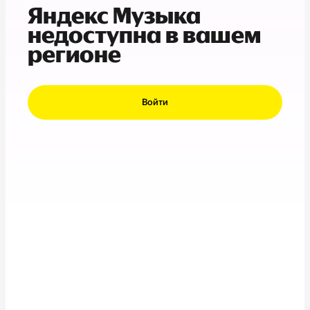
Яндекс Музыка
недоступна в вашем
регионе
Войти