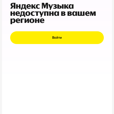
Яндекс Музыка
недоступна в вашем
регионе
Войти