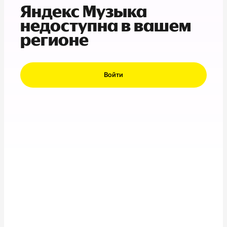
Яндекс Музыка
недоступна в вашем
регионе
Войти