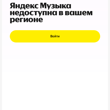
Яндекс Музыка
недоступна в вашем
регионе
Войти