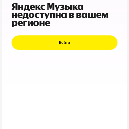
Яндекс Музыка
недоступна в вашем
регионе
Войти