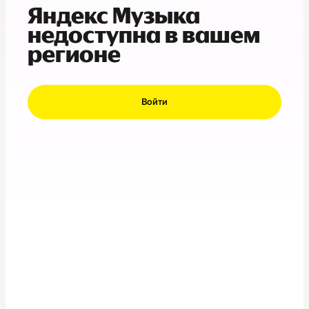
Яндекс Музыка
недоступна в вашем
регионе
Войти