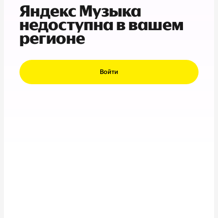
Яндекс Музыка
недоступна в вашем
регионе
Войти