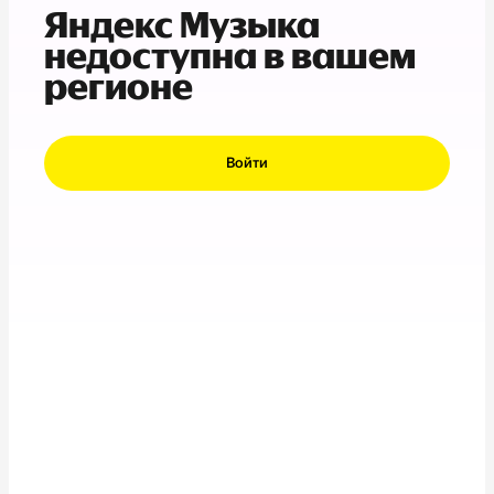
Яндекс Музыка
недоступна в вашем
регионе
Войти