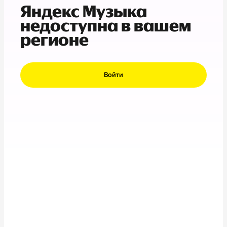
Яндекс Музыка
недоступна в вашем
регионе
Войти