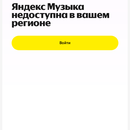
Яндекс Музыка
недоступна в вашем
регионе
Войти