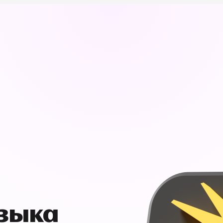
узыка