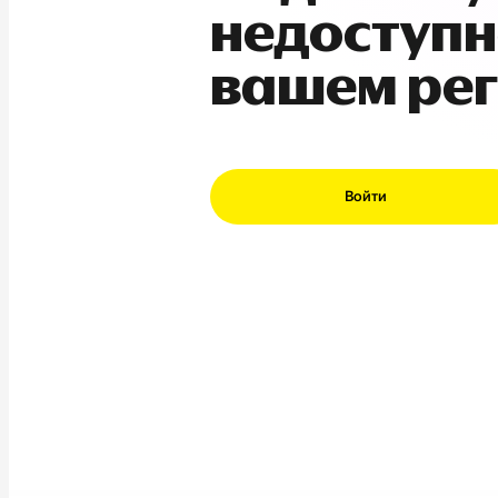
недоступн
вашем ре
Войти