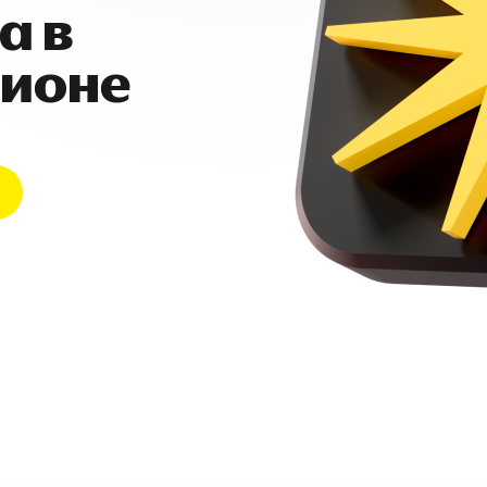
а в
гионе