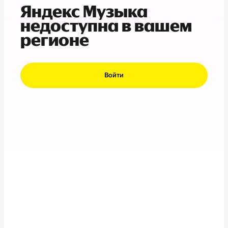
Яндекс Музыка
недоступна в вашем
регионе
Войти