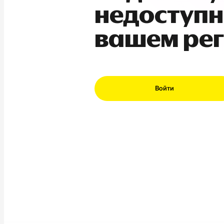
недоступн
вашем ре
Войти