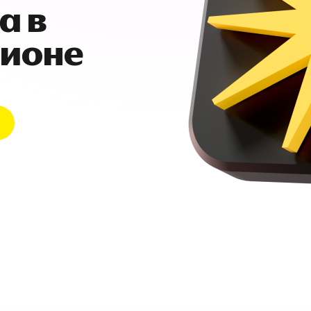
а в
гионе