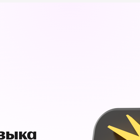
узыка