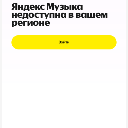
Яндекс Музыка
недоступна в вашем
регионе
Войти